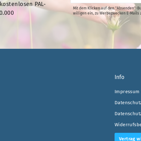
für
kostenlosen PAL-
unsere
Mit dem Klicken auf den "Absenden"-Bu
Mailingliste
0.000
willigen ein, zu Werbezwecken E-Mails 
an.
Info
Impressum
Datenschut
Datenschut
Widerrufsb
Vertrag w