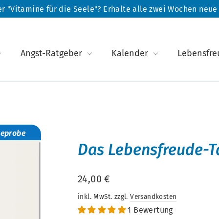
r "Vitamine für die Seele"? Erhalte alle zwei Wochen neu
Angst-Ratgeber
Kalender
Lebensfr
seprobe
Das Lebensfreude-
Normaler
24,00 €
Preis
inkl. MwSt. zzgl.
Versandkosten
1 Bewertung