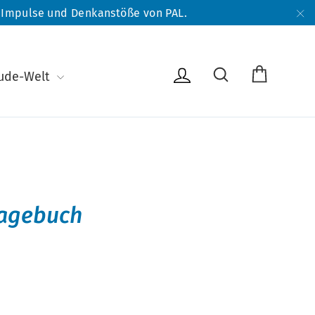
e Impulse und Denkanstöße von PAL.
"S
Warenk
Suche
Einloggen
eude-Welt
Tagebuch