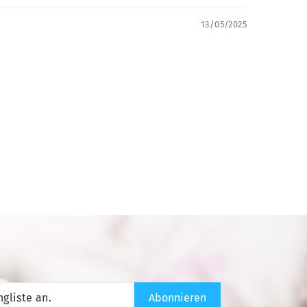
13/05/2025
ren Ratgeber:
wir nun erstmals unser gesammeltes Wissen
inem kurzen und einfach anwendbaren
ir begleiten dich so auf einer besonderen
 aufregendes Leben, das jeden Tag noch besser
Abonnieren