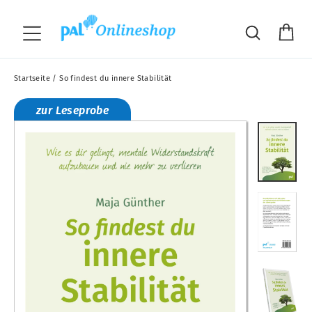
Direkt
"S
zum
Wa
Suche
Seitennavigation
Inhalt
Startseite
/
So findest du innere Stabilität
zur Leseprobe