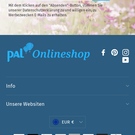
unsere
Mit dem Klicken auf den "Absenden"-Button, stimmen Sie
Mailingliste
unserer Datenschutzerklärung zu und willigen ein, zu
an.
Werbezwecken E-Mails zu erhalten.
Facebook
Pintere
In
Yo
Info
Unsere Websiten
Währung
EUR €