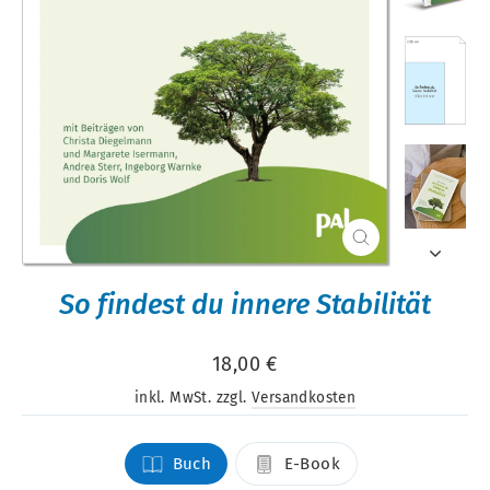
Schließen
(Esc)
So findest du innere Stabilität
Normaler
18,00 €
Preis
inkl. MwSt. zzgl.
Versandkosten
Format
Buch
E-Book