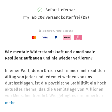
Sofort lieferbar
ab 20€ versandkostenfrei (DE)
Sichere Online-Zahlung
Wie mentale Widerstandskraft und emotionale
Resilienz aufbauen und nie wieder verlieren?
In einer Welt, deren Krisen sich immer mehr auf den
Alltag von jeder und jedem einzelnen von uns
durchschlagen, ist die psychische Stabilität ein hoch
aktuelles Thema, das die Gemütslage von Millionen
von Menschen berührt. Wie gelingt es mir, innerlich
stabil zu bleiben und resilient den immer neuen
mehr...
Belastungen von außen zu widerstehen? Wie kann ich