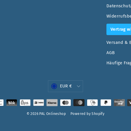
Datenschut
Widerrufsb
Vertrag w
Versand & 
AGB
Häufige Fra
Währung
EUR €
© 2026 PAL Onlineshop
Powered by Shopify