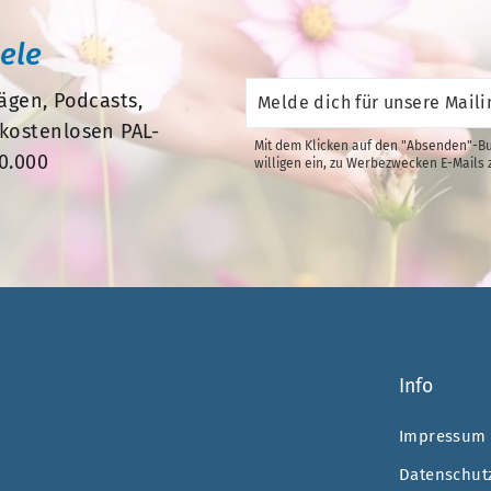
eele
Melde
ägen, Podcasts,
dich
für
kostenlosen PAL-
unsere
Mit dem Klicken auf den "Absenden"-Bu
Mailingliste
0.000
willigen ein, zu Werbezwecken E-Mails 
an.
Info
Impressum
Datenschut