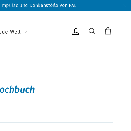
e Impulse und Denkanstöße von PAL.
"S
Warenk
Suche
Einloggen
eude-Welt
Kochbuch