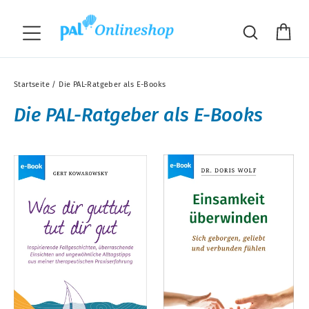
Direkt
"S
zum
Wa
Suche
Seitennavigation
Inhalt
Startseite
/
Die PAL-Ratgeber als E-Books
Die PAL-Ratgeber als E-Books