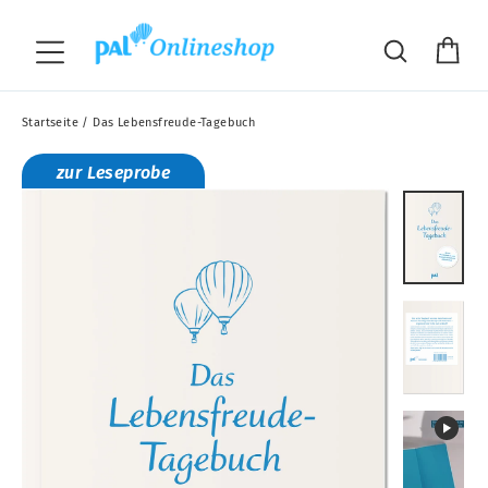
Direkt
"S
zum
Wa
Suche
Seitennavigation
Inhalt
Startseite
/
Das Lebensfreude-Tagebuch
zur Leseprobe