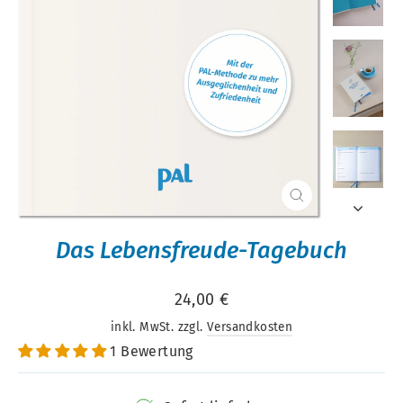
Schließen
(Esc)
Das Lebensfreude-Tagebuch
Normaler
24,00 €
Preis
inkl. MwSt. zzgl.
Versandkosten
1 Bewertung