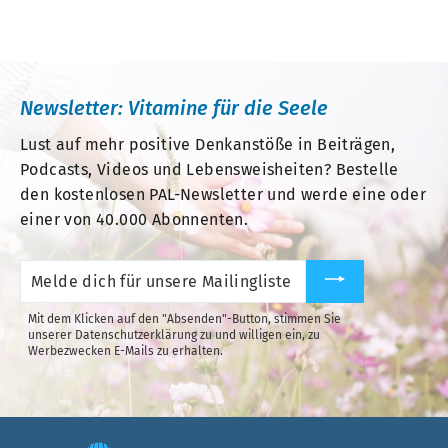
Programm entwickelt worden, um negative
Gedanken und Gefühle zu überwinden und eine
positive Haltung zu entwickeln.
Newsletter: Vitamine für die Seele
Damit ist das Lebensfreude-Tagebuch die
Lust auf mehr positive Denkanstöße in Beiträgen,
perfekte Ergänzung für alle, die den
Podcasts, Videos und Lebensweisheiten? Bestelle
Lebensfreude-Kalender
lieben und sich täglich
den kostenlosen PAL-Newsletter und werde eine oder
von ihm begleiten lassen (über 450.000
einer von 40.000 Abonnenten.
Leserinnen und Leser pro Jahr!). Entwickelt von
Melde
den Experten des PAL Verlags und
dich
für
Bestsellerautorinnen des
Lebensfreude-
unsere
Mit dem Klicken auf den "Absenden"-Button, stimmen Sie
Kalenders:
Maja Günther, Doris Wolf, Georg Rupp
Mailingliste
unserer Datenschutzerklärung zu und willigen ein, zu
an.
Werbezwecken E-Mails zu erhalten.
und Gert Kowarowsky.
Das Lebensfreude-Tagebuch ist liebevoll
gestaltet und hochwertig produziert mit zwei