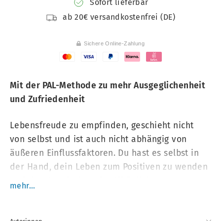
Sofort lieferbar
ab 20€ versandkostenfrei (DE)
Sichere Online-Zahlung
Mit der PAL-Methode zu mehr Ausgeglichenheit
und Zufriedenheit
Lebensfreude zu empfinden, geschieht nicht
von selbst und ist auch nicht abhängig von
äußeren Einflussfaktoren. Du hast es selbst in
der Hand, dein Leben zum Positiven zu wenden
und das Wunderbare im Alltäglichen zu
mehr...
entdecken. Mit diesem Tagebuch kannst du
damit sofort beginnen. In wenigen Minuten am