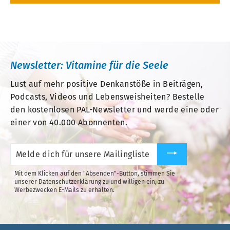
lenken den Blick auf das, was im Leben wichtig
und schön ist. Das Besondere: Damit die
Leserinnen und Leser aus den gewohnten
Mustern rauskommen und neue Anregung
Newsletter: Vitamine für die Seele
erfahren, ist das Kalendarium in einem 10-
Tagesrhythmus gegliedert. Das macht den
Lust auf mehr positive Denkanstöße in Beiträgen,
Kalender zu einem hilfreichen Begleiter und zu
Podcasts, Videos und Lebensweisheiten? Bestelle
den kostenlosen PAL-Newsletter und werde eine oder
einer Quelle der Inspiration!
einer von 40.000 Abonnenten.
Der Lebensfreude-Kalender: Motivierende
Melde
Sprüche und Gedanken sowie liebevolle
dich
für
Anregungen und Lebensweisheiten
unsere
Mit dem Klicken auf den "Absenden"-Button, stimmen Sie
Mailingliste
unserer Datenschutzerklärung zu und willigen ein, zu
an.
Werbezwecken E-Mails zu erhalten.
Seit vielen Jahren ist er der beliebteste
Kalender Deutschlands: Über 5 Millionen
Exemplare des Original-Lebensfreude-