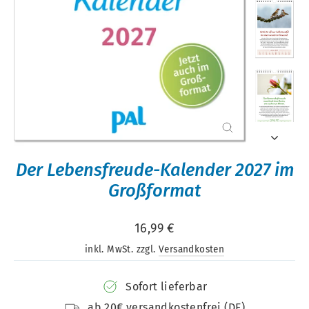
Schließen
(Esc)
Der Lebensfreude-Kalender 2027 im
Großformat
Normaler
16,99 €
Preis
inkl. MwSt. zzgl.
Versandkosten
Sofort lieferbar
ab 20€ versandkostenfrei (DE)