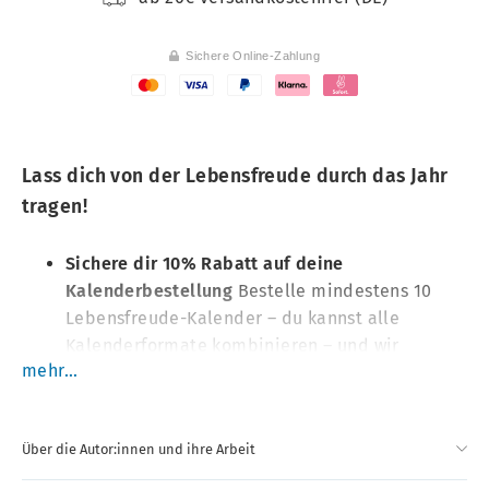
Sichere Online-Zahlung
Lass dich von der Lebensfreude durch das Jahr
tragen!
Sichere dir 10% Rabatt auf deine
Kalenderbestellung
Bestelle mindestens 10
Lebensfreude-Kalender – du kannst alle
Kalenderformate kombinieren –
und wir
mehr...
schenken dir 10% Rabatt auf deine
Kalenderbestellung
Der klassische Lebensfreude-Wandkalender aus
Über die Autor:innen und ihre Arbeit
dem PAL-Verlag im Großformat
Stimmungsvoller Fotokalender mit