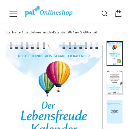
Direkt
"S
zum
Wa
Suche
Seitennavigation
Inhalt
Startseite
/
Der Lebensfreude-Kalender 2027 im Großformat