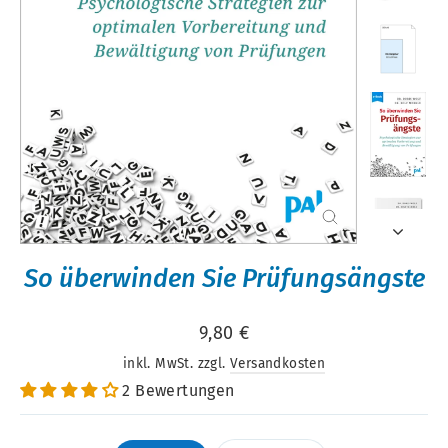
Schließen
(Esc)
So überwinden Sie Prüfungsängste
Normaler
9,80 €
Preis
inkl. MwSt. zzgl.
Versandkosten
2 Bewertungen
Format