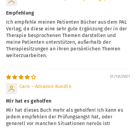
Autoren erläutern mögliche Ursachen und
Empfehlung
Maßnahmen, die Ihnen im Umgang mit der
Ich empfehle meinen Patienten Bücher aus dem PAL
Angst helfen können.
Verlag, da diese eine sehr gute Ergänzung der in der
Therapie besprochenen Themen darstellen und
Prüfungssituationen gelassen meistern: In
meine Patienten unterstützen, außerhalb der
Therapiesitzungen an ihren persönlichen Themen
diesem Selbsthilfe-Ratgeber finden Sie
weiterzuarbeiten.
erprobte Strategien, um Lampenfieber und
Versagensängsten ein Schnippchen zu
schlagen!
21/10/2021
Caro – Amazon-Kundin
Mir hat es geholfen
Mir hat dieses Buch mehr als geholfen! Ich kann es
jedem empfehlen der Prüfungsangst hat, oder
generell vor manchen Situationen nervös ist!