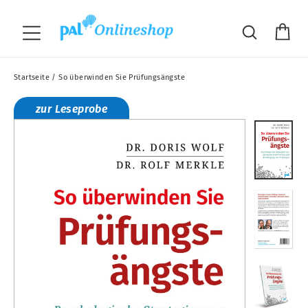
Direkt
"S
zum
Wa
Suche
Seitennavigation
Inhalt
Startseite
/
So überwinden Sie Prüfungsängste
zur Leseprobe