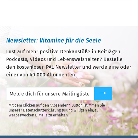
Newsletter: Vitamine für die Seele
Lust auf mehr positive Denkanstöße in Beiträgen,
Podcasts, Videos und Lebensweisheiten? Bestelle
den kostenlosen PAL-Newsletter und werde eine oder
einer von 40.000 Abonnenten.
Melde
dich
für
unsere
Mit dem Klicken auf den "Absenden"-Button, stimmen Sie
Mailingliste
unserer Datenschutzerklärung zu und willigen ein, zu
an.
Werbezwecken E-Mails zu erhalten.