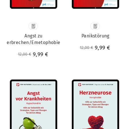
Angst zu
Panikstörung
erbrechen/Emetophobie
Normaler Preis
Sonderpreis
9,99 €
12,00 €
Normaler Preis
Sonderpreis
9,99 €
12,00 €