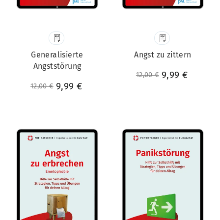
Generalisierte
Angst zu zittern
Angststörung
Normaler Preis
Sonderpreis
9,99 €
12,00 €
Normaler Preis
Sonderpreis
9,99 €
12,00 €