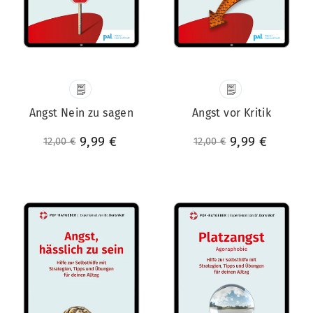
Angst Nein zu sagen
Angst vor Kritik
Normaler Preis
Sonderpreis
9,99 €
Normaler Preis
Sonderpreis
9,99 €
12,00 €
12,00 €