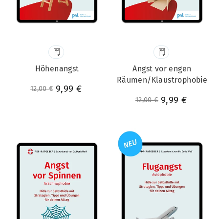
Höhenangst
Angst vor engen
Räumen/Klaustrophobie
Normaler Preis
Sonderpreis
9,99 €
12,00 €
Normaler Preis
Sonderpreis
9,99 €
12,00 €