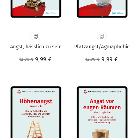
Angst, hässlich zu sein
Platzangst/Agoraphobie
Normaler Preis
Sonderpreis
9,99 €
Normaler Preis
Sonderpreis
9,99 €
12,00 €
12,00 €