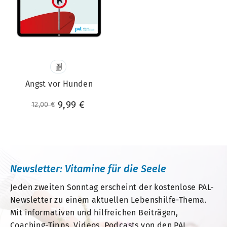
Angst vor Hunden
Normaler Preis
Sonderpreis
9,99 €
12,00 €
Newsletter: Vitamine für die Seele
Jeden zweiten Sonntag erscheint der kostenlose PAL-
Newsletter zu einem aktuellen Lebenshilfe-Thema.
Mit informativen und hilfreichen Beiträgen,
Coaching-Tipps, Videos, Podcasts von den PAL