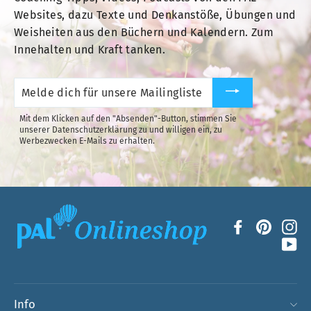
Websites, dazu Texte und Denkanstöße, Übungen und
Weisheiten aus den Büchern und Kalendern. Zum
Innehalten und Kraft tanken.
Melde
dich
für
unsere
Mit dem Klicken auf den "Absenden"-Button, stimmen Sie
Mailingliste
unserer Datenschutzerklärung zu und willigen ein, zu
an.
Werbezwecken E-Mails zu erhalten.
Facebook
Pintere
In
Yo
Info