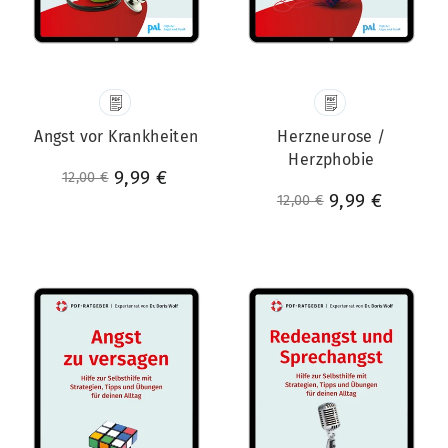
Angst vor Krankheiten
Herzneurose /
Herzphobie
Normaler Preis
Sonderpreis
9,99 €
12,00 €
Normaler Preis
Sonderpreis
9,99 €
12,00 €