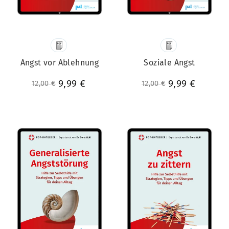
Angst vor Ablehnung
Soziale Angst
Normaler Preis
Sonderpreis
9,99 €
Normaler Preis
Sonderpreis
9,99 €
12,00 €
12,00 €