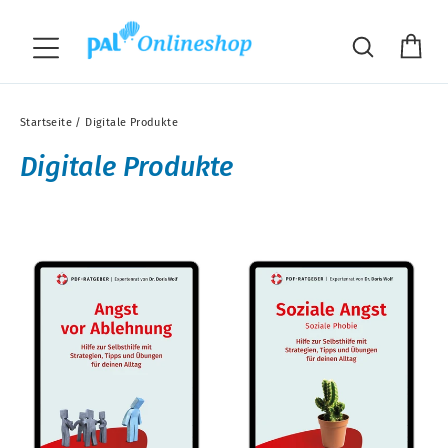
Direkt
"S
zum
Wa
Suche
Seitennavigation
Inhalt
Startseite
/
Digitale Produkte
Digitale Produkte