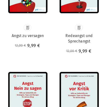
Angst zu versagen
Redeangst und
Sprechangst
Normaler Preis
Sonderpreis
9,99 €
12,00 €
Normaler Preis
Sonderpreis
9,99 €
12,00 €