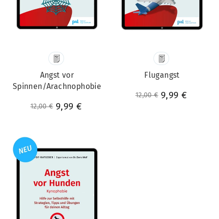
Angst vor
Flugangst
Spinnen/Arachnophobie
Normaler Preis
Sonderpreis
9,99 €
12,00 €
Normaler Preis
Sonderpreis
9,99 €
12,00 €